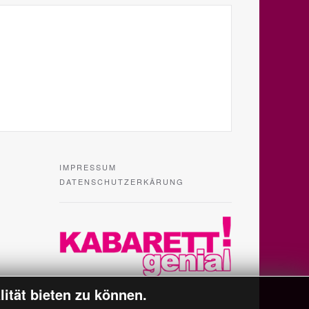
IMPRESSUM
DATENSCHUTZERKÄRUNG
tät bieten zu können.