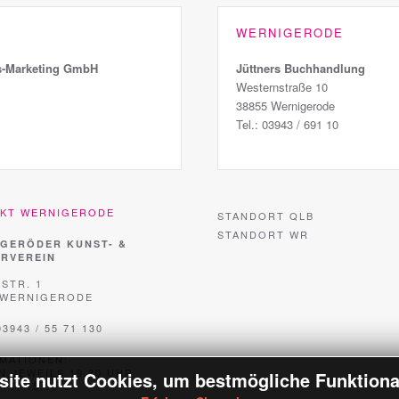
WERNIGERODE
us-Marketing GmbH
Jüttners Buchhandlung
Westernstraße 10
38855 Wernigerode
Tel.: 03943 / 691 10
AKT WERNIGERODE
STANDORT QLB
STANDORT WR
GERÖDER KUNST- &
RVEREIN
STR. 1
 WERNIGERODE
03943 / 55 71 130
MATIONEN:
N JEWEILS 19.30 UHR
te nutzt Cookies, um bestmögliche Funktionali
TT: 15,00 €