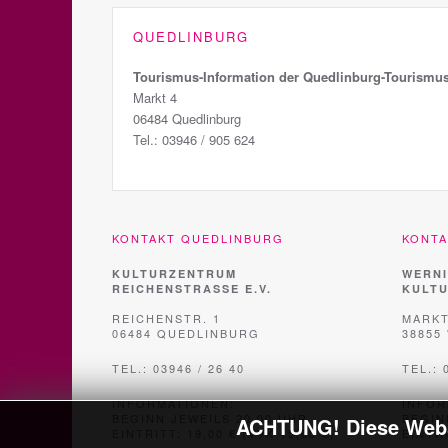
QUEDLINBURG
Tourismus-Information der Quedlinburg-Tourism
Markt 4
06484 Quedlinburg
Tel.: 03946 / 905 624
KONTAKT QUEDLINBURG
KONT
KULTURZENTRUM
WERNI
REICHENSTRASSE E.V.
KULTU
REICHENSTR. 1
MARKT
06484 QUEDLINBURG
38855
TEL.: 03946 / 26 40
TEL.: 
INFORMATIONEN:
INFOR
BEGINN JEWEILS 20.00 UHR
BEGIN
ACHTUNG! Diese Websi
EINTRITT: 19,00 € (VVK 15,00 €)
EINTRI